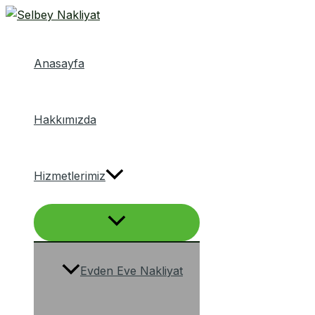
Menu
İçeriğe
düğmesi
atla
Anasayfa
Hakkımızda
Hizmetlerimiz
Evden Eve Nakliyat