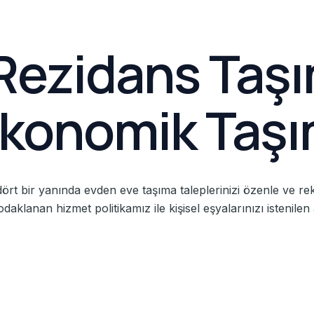
ezidans Taşım
Ekonomik Taşı
ört bir yanında evden eve taşıma taleplerinizi özenle ve re
aklanan hizmet politikamız ile kişisel eşyalarınızı istenile