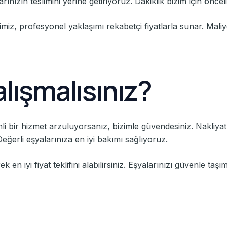
arınızın teslimini yerine getiriyoruz. Dakiklik bizim için öncelik
rimiz, profesyonel yaklaşımı rekabetçi fiyatlarla sunar. Maliy
lışmalısınız?
i bir hizmet arzuluyorsanız, bizimle güvendesiniz. Nakliya
Değerli eşyalarınıza en iyi bakımı sağlıyoruz.
k en iyi fiyat teklifini alabilirsiniz. Eşyalarınızı güvenle taş