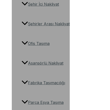
Şehir İçi Nakliyat
Şehirler Arası Nakliyat
Ofis Taşıma
Asansörlü Nakliyat
Fabrika Taşımacılığı
Parça Eşya Taşıma