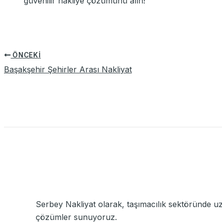
güvenilir nakliye çözümünü alın!
ÖNCEKI
Başakşehir Şehirler Arası Nakliyat
Serbey Nakliyat olarak, taşımacılık sektöründe uz
çözümler sunuyoruz.