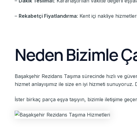
–
Dakik Teslimat
: Kararlaştırılan vakitte değerli eşyal
–
Rekabetçi Fiyatlandırma
: Kent içi nakliye hizmetle
Neden Bizimle Ça
Başakşehir Rezidans Taşıma sürecinde hızlı ve güvenl
hizmet anlayışımız ile size en iyi hizmeti sunuyoruz. 
İster birkaç parça eşya taşıyın, bizimle iletişime geçere