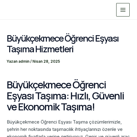
İçeriğe
Main
atla
Menu
Büyükçekmece Öğrenci Eşyası
Taşıma Hizmetleri
Yazan
admin
/
Nisan 28, 2025
Büyükçekmece Öğrenci
Eşyası Taşıma: Hızlı, Güvenli
ve Ekonomik Taşıma!
Büyükçekmece Öğrenci Eşyası Taşıma çözümlerimizle,
şehrin her noktasında taşımacılık ihtiyaçlarınızı özenle ve
ekonomik fiyatlarla yerine getiriyoruz. Geniş ve güvenli araç