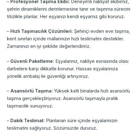
–
Profesyonel Taşıma Ekibi
: Deneyimli nakliyat ekibimiz,
şehrin dinamiklerini derinlemesine tanır ve taşınma sürecini
titizlikle planlar. Her eşyanızı kendi eşyamız gibi koruruz.
–
Hızlı Taşımacılık Çözümleri
: Şehiriçi evden eve taşıma,
kent sınırları içinde mallarınızın hızlı teslimatını destekler.
Zamanınızı en iyi şekilde değerlendiririz.
–
Güvenli Paketleme
: Eşyalarınız, nakliye esnasında olası
darbelere karşı dikkatle korunur. Hassas eşyalarınıza
yönelik ambalaj ile güvenliği artırıyoruz.
–
Asansörlü Taşıma
: Yüksek katlı binalarda hızlı asansörlü
taşıma gerçekleştiriyoruz. Asansörlü taşımayla pratik
taşımacılık sunuyoruz.
–
Dakik Teslimat
: Planlanan süre içinde eşyalarınızın
teslimatını sağlıyoruz. Sözümüzde dururuz.