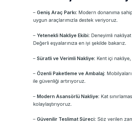
–
Geniş Araç Parkı
: Modern donanıma sahip a
uygun araçlarımızla destek veriyoruz.
–
Yetenekli Nakliye Ekibi
: Deneyimli nakliya
Değerli eşyalarınıza en iyi şekilde bakarız.
–
Süratli ve Verimli Nakliye
: Kent içi nakliye
–
Özenli Paketleme ve Ambalaj
: Mobilyalar
ile güvenliği artırıyoruz.
–
Modern Asansörlü Nakliye
: Kat sınırlama
kolaylaştırıyoruz.
–
Güvenilir Teslimat Süreci
: Söz verilen za