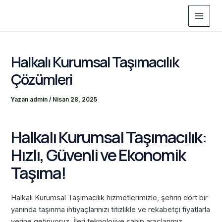
İçeriğe
Main
atla
Menu
Halkalı Kurumsal Taşımacılık
Çözümleri
Yazan
admin
/
Nisan 28, 2025
Halkalı Kurumsal Taşımacılık:
Hızlı, Güvenli ve Ekonomik
Taşıma!
Halkalı Kurumsal Taşımacılık hizmetlerimizle, şehrin dört bir
yanında taşınma ihtiyaçlarınızı titizlikle ve rekabetçi fiyatlarla
yerine getiriyoruz. İleri teknolojiye sahip araçlarımız,