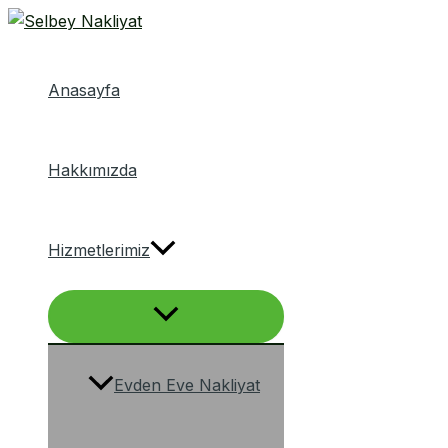
Menu
İçeriğe
düğmesi
atla
Anasayfa
Hakkımızda
Hizmetlerimiz
Evden Eve Nakliyat