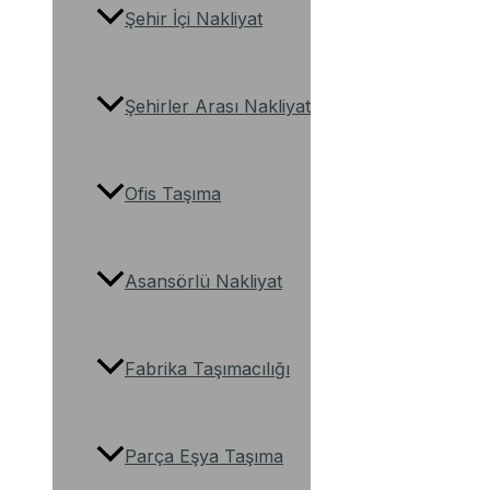
Şehir İçi Nakliyat
Şehirler Arası Nakliyat
Ofis Taşıma
Asansörlü Nakliyat
Fabrika Taşımacılığı
Parça Eşya Taşıma