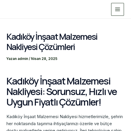
İçeriğe
Main
atla
Menu
Kadıköy İnşaat Malzemesi
Nakliyesi Çözümleri
Yazan
admin
/
Nisan 28, 2025
Kadıköy İnşaat Malzemesi
Nakliyesi: Sorunsuz, Hızlı ve
Uygun Fiyatlı Çözümler!
Kadıköy İnşaat Malzemesi Nakliyesi hizmetlerimizle, şehrin
her noktasında taşınma ihtiyaçlarınızı özenle ve bütçe
dostu maliyetlerle yerine getiriyoruz. İleri teknolojiye sahip