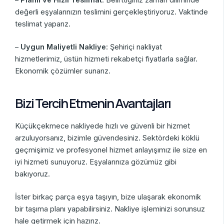
–
Planlı ve Hızlı Teslimat
: Belirttiğiniz zaman diliminde
değerli eşyalarınızın teslimini gerçekleştiriyoruz. Vaktinde
teslimat yaparız.
–
Uygun Maliyetli Nakliye
: Şehiriçi nakliyat
hizmetlerimiz, üstün hizmeti rekabetçi fiyatlarla sağlar.
Ekonomik çözümler sunarız.
Bizi Tercih Etmenin Avantajları
Küçükçekmece nakliyede hızlı ve güvenli bir hizmet
arzuluyorsanız, bizimle güvendesiniz. Sektördeki köklü
geçmişimiz ve profesyonel hizmet anlayışımız ile size en
iyi hizmeti sunuyoruz. Eşyalarınıza gözümüz gibi
bakıyoruz.
İster birkaç parça eşya taşıyın, bize ulaşarak ekonomik
bir taşıma planı yapabilirsiniz. Nakliye işleminizi sorunsuz
hale getirmek için hazırız.