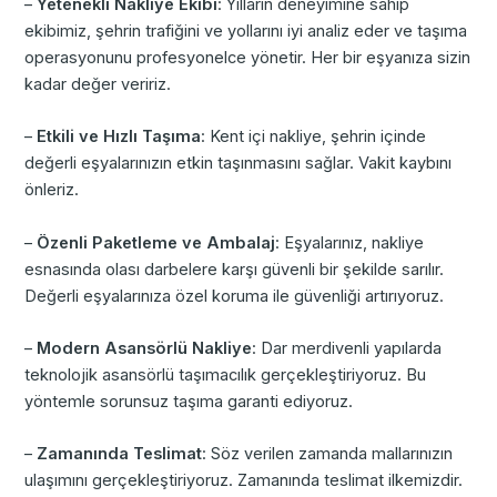
–
Yetenekli Nakliye Ekibi
: Yılların deneyimine sahip
ekibimiz, şehrin trafiğini ve yollarını iyi analiz eder ve taşıma
operasyonunu profesyonelce yönetir. Her bir eşyanıza sizin
kadar değer veririz.
–
Etkili ve Hızlı Taşıma
: Kent içi nakliye, şehrin içinde
değerli eşyalarınızın etkin taşınmasını sağlar. Vakit kaybını
önleriz.
–
Özenli Paketleme ve Ambalaj
: Eşyalarınız, nakliye
esnasında olası darbelere karşı güvenli bir şekilde sarılır.
Değerli eşyalarınıza özel koruma ile güvenliği artırıyoruz.
–
Modern Asansörlü Nakliye
: Dar merdivenli yapılarda
teknolojik asansörlü taşımacılık gerçekleştiriyoruz. Bu
yöntemle sorunsuz taşıma garanti ediyoruz.
–
Zamanında Teslimat
: Söz verilen zamanda mallarınızın
ulaşımını gerçekleştiriyoruz. Zamanında teslimat ilkemizdir.