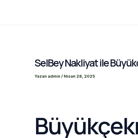
İçeriğe
atla
SelBey Nakliyat ile Büyü
Yazan
admin
/
Nisan 28, 2025
Büyükçek