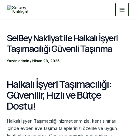
İçeriğe
Main
atla
Menu
SelBey Nakliyat ile Halkalı İşyeri
Taşımacılığı Güvenli Taşınma
Yazan
admin
/
Nisan 28, 2025
Halkalı İşyeri Taşımacılığı:
Güvenilir, Hızlı ve Bütçe
Dostu!
Halkalı İşyeri Taşımacılığı hizmetlerimizle, kent sınırları
içinde evden eve taşıma taleplerinizi özenle ve uygun
fiyatlarla çözüyoruz. Geniş ve güvenli araç parkımız,