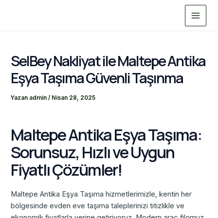
İçeriğe
Main
atla
Menu
SelBey Nakliyat ile Maltepe Antika
Eşya Taşıma Güvenli Taşınma
Yazan
admin
/
Nisan 28, 2025
Maltepe Antika Eşya Taşıma:
Sorunsuz, Hızlı ve Uygun
Fiyatlı Çözümler!
Maltepe Antika Eşya Taşıma hizmetlerimizle, kentin her
bölgesinde evden eve taşıma taleplerinizi titizlikle ve
ekonomik fiyatlarla yerine getiriyoruz. Modern araç filomuz,