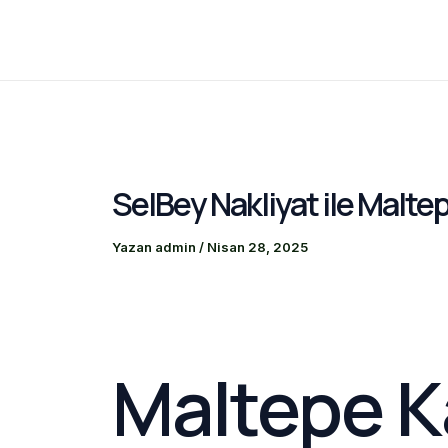
İçeriğe
atla
SelBey Nakliyat ile Malte
Yazan
admin
/
Nisan 28, 2025
Maltepe K