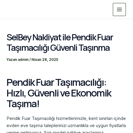
İçeriğe
Main
atla
Menu
SelBey Nakliyat ile Pendik Fuar
Taşımacılığı Güvenli Taşınma
Yazan
admin
/
Nisan 28, 2025
Pendik Fuar Taşımacılığı:
Hızlı, Güvenli ve Ekonomik
Taşıma!
Pendik Fuar Taşımacılığı hizmetlerimizle, kent sınırları içinde
evden eve taşıma taleplerinizi uzmanlıkla ve uygun fiyatlarla
yerine getiriyoruz. Son model nakliye araçlarımız,