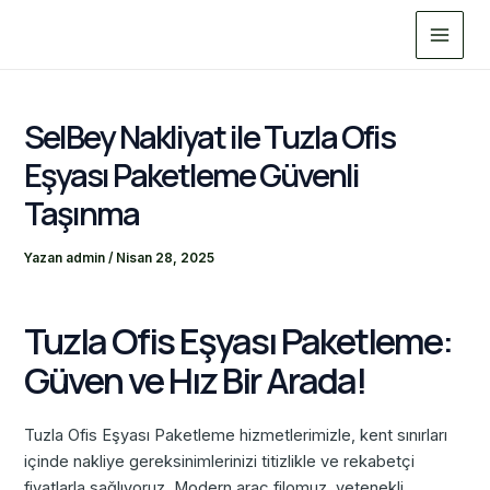
İçeriğe
Main
atla
Menu
SelBey Nakliyat ile Tuzla Ofis
Eşyası Paketleme Güvenli
Taşınma
Yazan
admin
/
Nisan 28, 2025
Tuzla Ofis Eşyası Paketleme:
Güven ve Hız Bir Arada!
Tuzla Ofis Eşyası Paketleme hizmetlerimizle, kent sınırları
içinde nakliye gereksinimlerinizi titizlikle ve rekabetçi
fiyatlarla sağlıyoruz. Modern araç filomuz, yetenekli