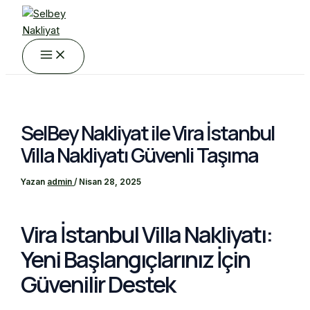
Main
İçeriğe
Menu
atla
SelBey Nakliyat ile Vira İstanbul
Villa Nakliyatı Güvenli Taşıma
Yazan
admin
/
Nisan 28, 2025
Vira İstanbul Villa Nakliyatı:
Yeni Başlangıçlarınız İçin
Güvenilir Destek