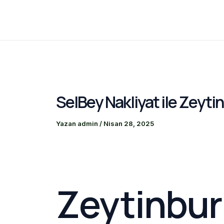
İçeriğe
atla
SelBey Nakliyat ile Zeyti
Yazan
admin
/
Nisan 28, 2025
Zeytinbur