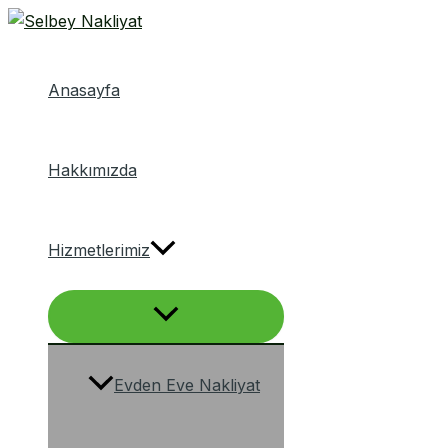
Menu
İçeriğe
düğmesi
atla
Anasayfa
Hakkımızda
Hizmetlerimiz
Evden Eve Nakliyat