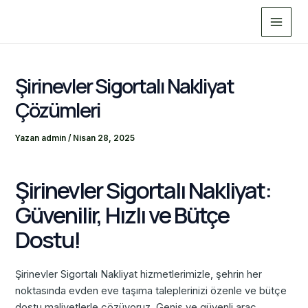
İçeriğe
Main
atla
Menu
Şirinevler Sigortalı Nakliyat
Çözümleri
Yazan
admin
/
Nisan 28, 2025
Şirinevler Sigortalı Nakliyat:
Güvenilir, Hızlı ve Bütçe
Dostu!
Şirinevler Sigortalı Nakliyat hizmetlerimizle, şehrin her
noktasında evden eve taşıma taleplerinizi özenle ve bütçe
dostu maliyetlerle çözüyoruz. Geniş ve güvenli araç