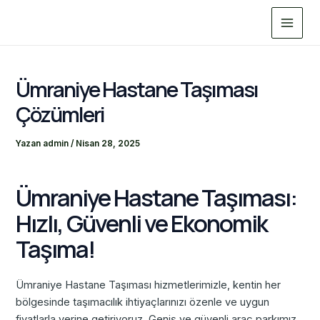
İçeriğe
Main
atla
Menu
Ümraniye Hastane Taşıması
Çözümleri
Yazan
admin
/
Nisan 28, 2025
Ümraniye Hastane Taşıması:
Hızlı, Güvenli ve Ekonomik
Taşıma!
Ümraniye Hastane Taşıması hizmetlerimizle, kentin her
bölgesinde taşımacılık ihtiyaçlarınızı özenle ve uygun
fiyatlarla yerine getiriyoruz. Geniş ve güvenli araç parkımız,