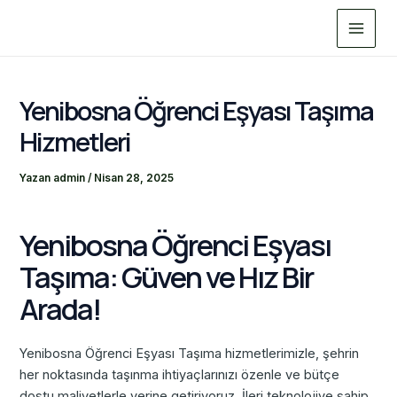
İçeriğe
Main
atla
Menu
Yenibosna Öğrenci Eşyası Taşıma
Hizmetleri
Yazan
admin
/
Nisan 28, 2025
Yenibosna Öğrenci Eşyası
Taşıma: Güven ve Hız Bir
Arada!
Yenibosna Öğrenci Eşyası Taşıma hizmetlerimizle, şehrin
her noktasında taşınma ihtiyaçlarınızı özenle ve bütçe
dostu maliyetlerle yerine getiriyoruz. İleri teknolojiye sahip